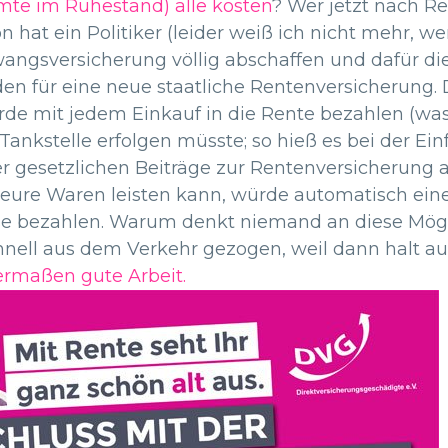
mte im Ruhestand) alle kosten
? Wer jetzt nach R
n hat ein Politiker (leider weiß ich nicht mehr, we
wangsversicherung völlig abschaffen und dafür d
für eine neue staatliche Rentenversicherung. Das
würde mit jedem Einkauf in die Rente bezahlen (
nkstelle erfolgen müsste; so hieß es bei der Ein
r gesetzlichen Beiträge zur Rentenversicherung a
 teure Waren leisten kann, würde automatisch ein
e bezahlen. Warum denkt niemand an diese Mögli
chnell aus dem Verkehr gezogen, weil dann halt 
ermaßen gute Arbeit.