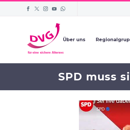
Über uns
Regionalgru
SPD muss si