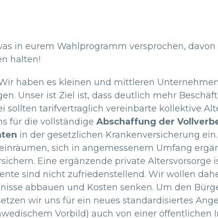
twas in eurem Wahlprogramm versprochen, davon s
n halten!
„Wir haben es kleinen und mittleren Unternehmen e
en. Unser ist Ziel ist, dass deutlich mehr Beschäft
 sollten tarifvertraglich vereinbarte kollektive 
 für die vollständige
Abschaffung der Vollverb
nten
in der gesetzlichen Krankenversicherung ein. 
t einräumen, sich in angemessenem Umfang ergänz
ichern. Eine ergänzende private Altersvorsorge ist
ente sind nicht zufriedenstellend. Wir wollen dah
nisse abbauen und Kosten senken. Um den Bürger
etzen wir uns für ein neues standardisiertes Angeb
edischem Vorbild) auch von einer öffentlichen In