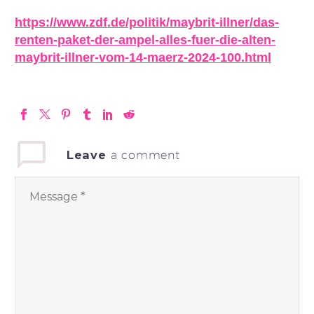
https://www.zdf.de/politik/maybrit-illner/das-
renten-paket-der-ampel-alles-fuer-die-alten-
maybrit-illner-vom-14-maerz-2024-100.html
Leave
a comment