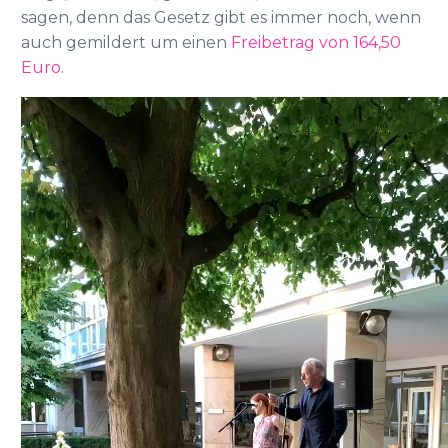
sagen, denn das Gesetz gibt es immer noch, wenn
auch gemildert um einen
Freibetrag von 164,50
Euro
.
Video
Player