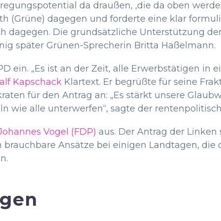
Erregungspotential da draußen, ,die da oben werde
h (Grüne) dagegen und forderte eine klar formulie
sch dagegen. Die grundsätzliche Unterstützung de
nig später Grünen-Sprecherin Britta Haßelmann.
PD ein. „Es ist an der Zeit, alle Erwerbstätigen 
alf Kapschack
Klartext. Er begrüßte für seine Frakt
aten für den Antrag an: „Es stärkt unsere Glaub
 wie alle unterwerfen“, sagte der rentenpolitisc
Johannes Vogel (FDP)
aus. Der Antrag der Linken s
h brauchbare Ansätze bei einigen Landtagen, di
n.
egen