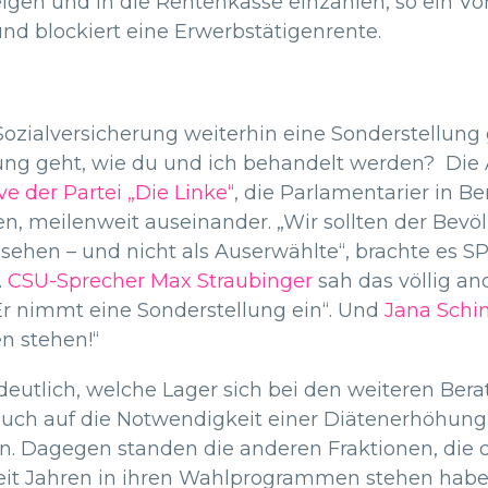
eigen und in die Rentenkasse einzahlen, so ein Vor
und blockiert eine Erwerbstätigenrente.
ozialversicherung weiterhin eine Sonderstellung 
ung geht, wie du und ich behandelt werden? Die 
ve der Partei „Die Linke“
, die Parlamentarier in B
n, meilenweit auseinander. „Wir sollten der Bevöl
sehen – und nicht als Auserwählte“, brachte es S
.
CSU-Sprecher Max Straubinger
sah das völlig an
Er nimmt eine Sonderstellung ein“. Und
Jana Schi
en stehen!“
deutlich, welche Lager sich bei den weiteren Ber
auch auf die Notwendigkeit einer Diätenerhöhun
ten. Dagegen standen die anderen Fraktionen, die 
seit Jahren in ihren Wahlprogrammen stehen habe