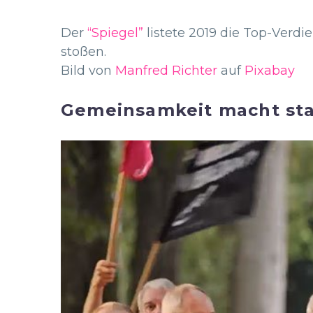
Der
“Spiegel”
listete 2019 die Top-Verdi
stoßen.
Bild von
Manfred Richter
auf
Pixabay
Gemeinsamkeit macht star
Video
Player